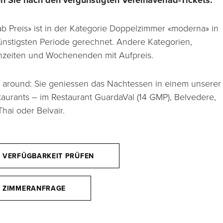
n Sie nach den vergünstigten Vereinaverlad-Tickets.
ab Preis» ist in der Kategorie Doppelzimmer «moderna» in
ünstigsten Periode gerechnet. Andere Kategorien,
nzeiten und Wochenenden mit Aufpreis.
e around: Sie geniessen das Nachtessen in einem unserer
taurants – im Restaurant GuardaVal (14 GMP), Belvedere,
hai oder Belvair.
VERFÜGBARKEIT PRÜFEN
ZIMMERANFRAGE