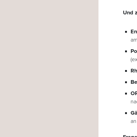
Und z
En
am
Po
(e
Rh
Be
OR
na
Gä
a