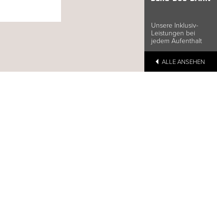
Unsere Inklusiv-
Leistungen bei
jedem Aufenthalt
ALLE ANSEHEN
Adresse:
BELVEDERE HOTEL
FAMILIE
Stradun 330
CH-7550 Scuol