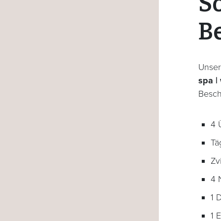
S
Be
Unser
spa | 
Besch
4 
Tä
Zv
4 
1 
1 