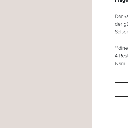
Frage
Der «
der g
Saiso
**din
4 Res
Nam T