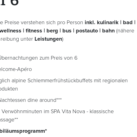
r 6
e Preise verstehen sich pro Person
inkl. kulinarik | bad |
wellness | fitness | berg | bus | postauto | bahn
(nähere
reibung unter
Leistungen
)
Übernachtungen zum Preis von 6
lcome-Apéro
glich alpine Schlemmerfrühstückbuffets mit regionalen
odukten
Nachtessen dine around***
 Verwöhnminuten im SPA Vita Nova - klassische
ssage**
biläumsprogramm*