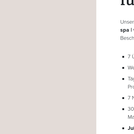
fü
Unser
spa | 
Besch
7 
We
Tä
Pr
7 
30
Ma
Ju