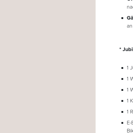
na
Gä
a
* Ju
1 
1 
1 
1 
1 
E-
Bi