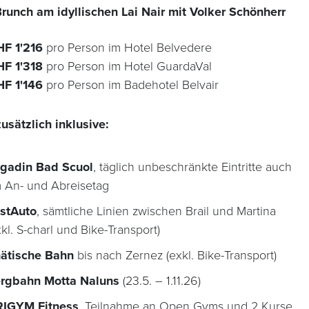
Brunch am idyllischen Lai Nair mit Volker Schönherr
HF 1'216
pro Person im Hotel Belvedere
F 1'318
pro Person im Hotel GuardaVal
HF 1'146
pro Person im Badehotel Belvair
usätzlich inklusive:
gadin Bad Scuol
, täglich unbeschränkte Eintritte auch
 An- und Abreisetag
stAuto
, sämtliche Linien zwischen Brail und Martina
xkl. S-charl und Bike-Transport)
ätische Bahn
bis nach Zernez (exkl. Bike-Transport)
rgbahn Motta Naluns
(23.5. – 1.11.26)
IGYM Fitness
, Teilnahme an Open Gyms und 2 Kurse