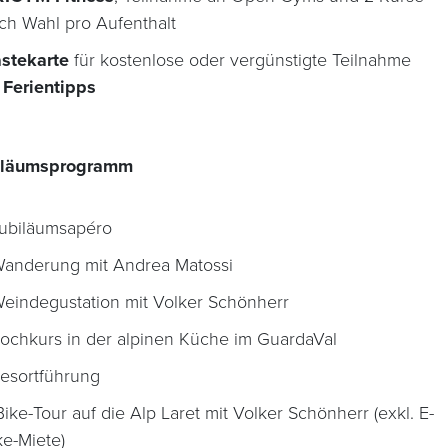
ch Wahl pro Aufenthalt
stekarte
für kostenlose oder vergünstigte Teilnahme
n
Ferientipps
biläumsprogramm
Jubiläumsapéro
Wanderung mit Andrea Matossi
Weindegustation mit Volker Schönherr
Kochkurs in der alpinen Küche im GuardaVal
Resortführung
Bike-Tour auf die Alp Laret mit Volker Schönherr (exkl. E-
ke-Miete)