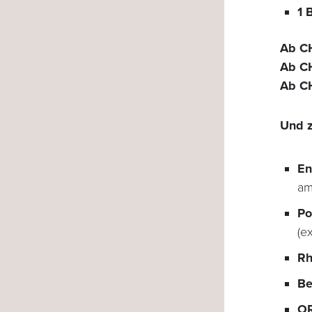
1 
Ab C
Ab CH
Ab C
Und z
En
am
Po
(e
Rh
Be
OR