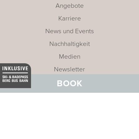
Angebote
Karriere
News und Events
Nachhaltigkeit
Medien
Newsletter
BOOK
Leitbild
Adresse:
BELVEDERE HOTEL
FAMILIE