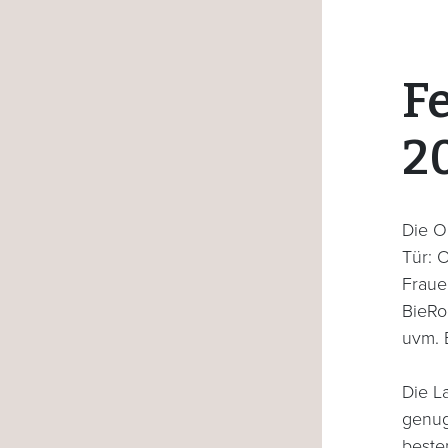
F
2
Die O
Tür: O
Fraue
BieRo
uvm. 
Die L
genug
beste