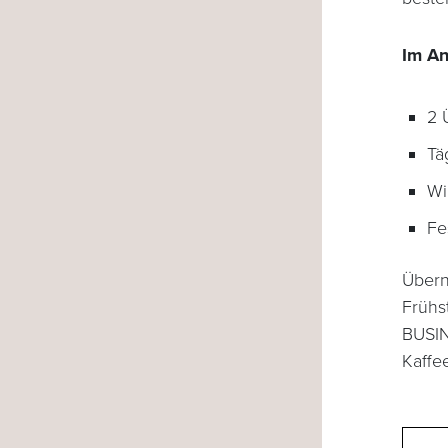
Im An
2 
Tä
Wi
Fe
Übern
Frühs
BUSIN
Kaffe