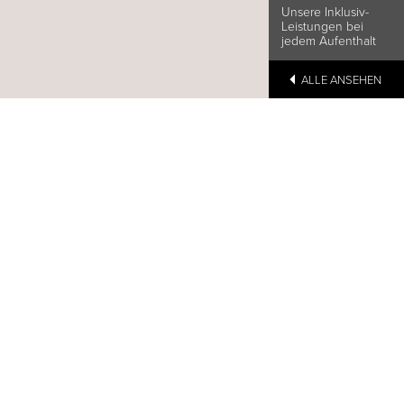
Unsere Inklusiv-
Leistungen bei
jedem Aufenthalt
ALLE ANSEHEN
ert
gene nachhaltige