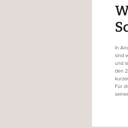
W
S
In An
sind 
und s
den 20
kurze
Für d
seine