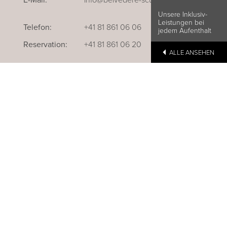
E-Mail:
info@belvedere-scuol.ch
Unsere Inklusiv-
Leistungen bei
Telefon:
+41 81 861 06 06
jedem Aufenthalt
Reservation:
+41 81 861 06 20
ALLE ANSEHEN
au