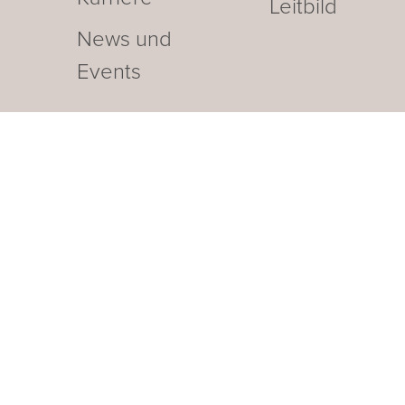
Leitbild
News und
Events
nser Businesshotel im Thurg