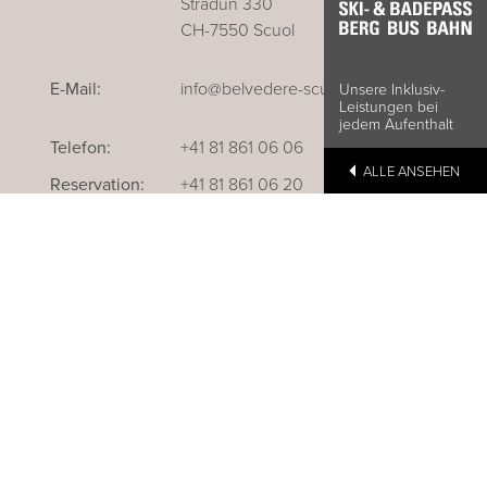
Stradun 330
CH-7550 Scuol
E-Mail:
info@belvedere-scuol.ch
Unsere Inklusiv-
Leistungen bei
jedem Aufenthalt
Telefon:
+41 81 861 06 06
ALLE ANSEHEN
Reservation:
+41 81 861 06 20