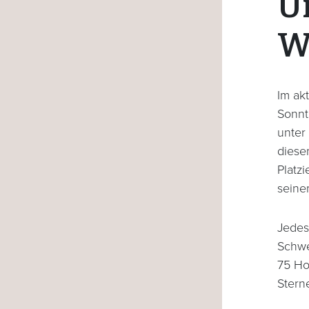
U
W
Im ak
Sonnt
unter
diese
Platz
seine
Jedes
Schwe
75 Ho
Stern